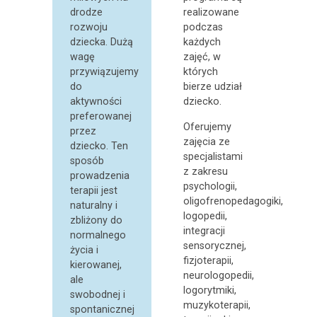
drodze
realizowane
rozwoju
podczas
dziecka. Dużą
każdych
wagę
zajęć, w
przywiązujemy
których
do
bierze udział
aktywności
dziecko.
preferowanej
Oferujemy
przez
zajęcia ze
dziecko. Ten
specjalistami
sposób
z zakresu
prowadzenia
psychologii,
terapii jest
oligofrenopedagogiki,
naturalny i
logopedii,
zbliżony do
integracji
normalnego
sensorycznej,
życia i
fizjoterapii,
kierowanej,
neurologopedii,
ale
logorytmiki,
swobodnej i
muzykoterapii,
spontanicznej