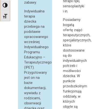
terapii ręki,
zabawy.
sensoplastyki
Przełącz na wysoki kontrast
Indywidualna
i in.
terapia
Zmień rozmiar czcionek
Posiadamy
dziecka
bogatą
przebiega na
ofertę zajęć
podstawie
terapeutycznych,
opracowanego
specjalistycznych,
wcześniej
które
Indywidualnego
dostosowane
Programu
są do
Edukacyjno –
indywidualnych
Terapeutycznego
potrzeb i
(IPET).
możliwości
Przygotowany
dziecka. W
jest on na
punkcie
bazie
przedszkolnym
dokumentacji,
funkcjonują
wywiadu z
oddziały, w
rodzicami,
których
obserwacji
objęte są
dziecka oraz