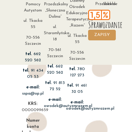
Dzienny
Przedszkole
Szkoła
Pomocy
Przedszkolny
Ośrodek
Autystom
„Słoneczna
Edukacyjno-
Dolina”
Terapeutyczny
ul. Tkacka
Sprawozdanie
„Razem”
55
ul.
Staromłyńska
ZAPISY
ul. Tkacka
70-556
18
55
Szczecin
70-561
70-556
tel.
662
Szczecin
Szczecin
520 562
tel.
662
tel.
780
tel.
91 434
520 562
127 273
05 53
tel.
91 813
tel.
91 461
e-mail:
72 52
32 05
sspa@op.pl
e-mail:
e-mail:
KRS:
osrodek@autyzmrazem.pl
osrodek@autyzmrazem.pl
0000099659
Numer
konta