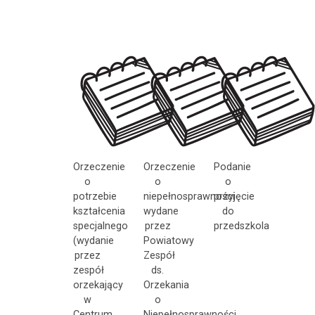
Orzeczenie
Orzeczenie
Podanie
o
o
o
potrzebie
niepełnosprawności
przyjęcie
kształcenia
wydane
do
specjalnego
przez
przedszkola
(wydanie
Powiatowy
przez
Zespół
zespół
ds.
orzekający
Orzekania
w
o
Centrum
Niepełnosprawności