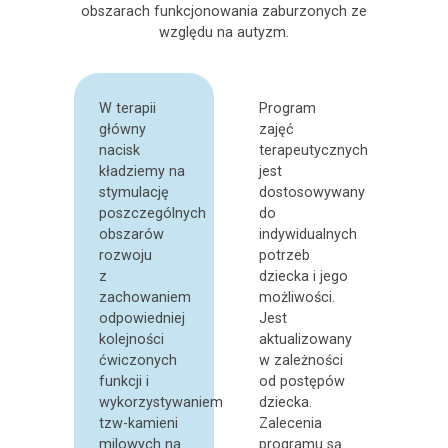
obszarach funkcjonowania zaburzonych ze
względu na autyzm.
W terapii
Program
główny
zajęć
nacisk
terapeutycznych
kładziemy na
jest
stymulację
dostosowywany
poszczególnych
do
obszarów
indywidualnych
rozwoju
potrzeb
z
dziecka
i jego
zachowaniem
możliwości.
odpowiedniej
Jest
kolejności
aktualizowany
ćwiczonych
w zależności
funkcji i
od postępów
wykorzystywaniem
dziecka.
tzw-kamieni
Zalecenia
milowych na
programu są